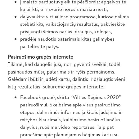
į maisto parduotuvę eikite pėsčiomis: apgalvosite
ką pirkti, o ir svorio norėsis mažiau nešti,
dalyvaukite virtualiose programose, kuriose galima
stebėti kitų vaikščiojančių rezultatus, pakvieskite
prisijungti šeimos narius, draugus, kolegas,
pradėję naudotis patarimais kitas galimybes
pastebėsite patys.
Pasiruošimo grupės internete
Tikime, kad daugelis jūsų nori gyventi sveikai, todėl
pasinaudos mūsų patarimais ir ryšis permainoms.
Galėdami būti ir judėti kartu, dalintis ir džiaugtis vieni
kitų rezultatais, sukūrėme grupes internete:
Facebook grupė, skirta “Vilties Bėgimas 2020”
pasiruošimui. Skelbsime apie visus pasiruošimo
etapus, dalinsimės informacija kitais judėjimo ir
mitybos klausimais, kalbinsime besiruošiančius
dalyvius, ruošime video reportažus. Taip pat
pranešime apie planuojamus bėgimus kartu su