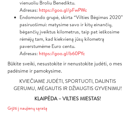
vienuoliu Broliu Benediktu.
Adresas:
https://goo.gl/pFwPWc
Endomondo grupė, skirta “Vilties Bėgimas 2020”
pasiruošimui: matysime savo ir kitų einančių,
bėgančių įveiktus kilometrus, taip pat ieškosime
rėmėjų tam, kad kiekvieną jūsų kilometrą
paverstumėme Euro centu.
Adresas:
https://goo.gl/b60PYc
Būkite sveiki, nesustokite ir nenustokite judėti, o mes
padėsime ir pamokysime.
KVIEČIAME JUDĖTI, SPORTUOTI, DALINTIS
GERUMU, MĖGAUTIS IR DŽIAUGTIS GYVENIMU!
KLAIPĖDA – VILTIES MIESTAS!
Grįžti į naujienų sąrašą