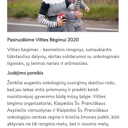
Pasiruoškime Vilties Bėgimui 2020
Vilties bėgimas – kasmetinis renginys, sutraukiantis
tūkstančius dalyvių, skirtas solidarumui su onkologiniais
ligoniais, jų šeimos nariais ir artimaisiais.
Judėjimo poreikis
Ženkliai augantis onkologinių susirgimų skaičius rodo,
kad jau laikas imtis priemonių ir pradėti keisti
nusistovėjusį gyvenimo būdą mūsų šalyje. Vilties
bėgimo organizatoriai, Klaipėdos Šv. Pranciškaus
Asyziečio vienuolynas ir Klaipėdos Šv. Pranciškaus
onkologijos centras ragina ir kviečia žmones judėti, būti
aktyviais ne tik renginio metu, bet ir visomis metų