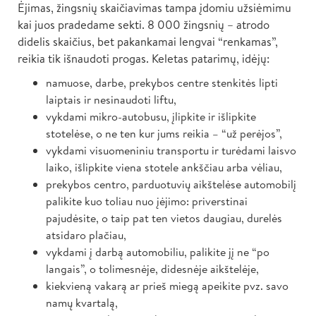
Ėjimas, žingsnių skaičiavimas tampa įdomiu užsiėmimu
kai juos pradedame sekti. 8 000 žingsnių – atrodo
didelis skaičius, bet pakankamai lengvai “renkamas”,
reikia tik išnaudoti progas. Keletas patarimų, idėjų:
namuose, darbe, prekybos centre stenkitės lipti
laiptais ir nesinaudoti liftu,
vykdami mikro-autobusu, įlipkite ir išlipkite
stotelėse, o ne ten kur jums reikia – “už perėjos”,
vykdami visuomeniniu transportu ir turėdami laisvo
laiko, išlipkite viena stotele ankščiau arba vėliau,
prekybos centro, parduotuvių aikštelėse automobilį
palikite kuo toliau nuo įėjimo: priverstinai
pajudėsite, o taip pat ten vietos daugiau, durelės
atsidaro plačiau,
vykdami į darbą automobiliu, palikite jį ne “po
langais”, o tolimesnėje, didesnėje aikštelėje,
kiekvieną vakarą ar prieš miegą apeikite pvz. savo
namų kvartalą,