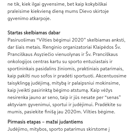
ne tik, kiek ilgai gyvensime, bet kaip kokybiškai
praleisime kiekvieną dieną mums Dievo skirtoje
gyvenimo atkarpoje.
Startas skelbiamas dabar
Pasiruošimas “Vilties bėgimui 2020” skelbiamas anksti,
dar šiais metais. Renginio organizatoriai Klaipėdos Šv.
Pranciškaus Asyziečio vienuolynas ir Šv. Pranciškaus
onkologijos centras kartu su sporto entuziastais ir
sportininkais pasidalins žiniomis, praktiniais patarimais,
kaip pakilti nuo sofos ir pradėti sportuoti. Akcentuosime
taisyklingą judėjimą, mitybą ir palaipsniui mokinsime,
kaip įveikti pasirinktą bėgimo atstumą. Kaip vėžys
nesirenka jauno ar seno, taip ir jūs nesate per “senas”
aktyviam gyvenimui, sportui ir judėjimui. Pradėkite su
mumis, pasiekite finišą jau 2020m. Vilties bėgime.
Pirmasis etapas – mažai judantiems
Judėjimo, mitybos, sporto patarimus skirstome į