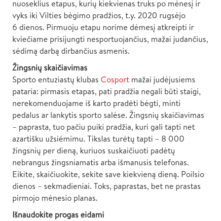
nuoseklius etapus, kurių kiekvienas truks po mėnesį ir
vyks iki Vilties bėgimo pradžios, t.y. 2020 rugsėjo
6 dienos. Pirmuoju etapu norime dėmesį atkreipti ir
kviečiame prisijungti nesportuojančius, mažai judančius,
sėdimą darbą dirbančius asmenis.
Žingsnių skaičiavimas
Sporto entuziastų klubas
Cosport
mažai judėjusiems
pataria: pirmasis etapas, pati pradžia negali būti staigi,
nerekomenduojame iš karto pradėti bėgti, minti
pedalus ar lankytis sporto salėse. Žingsnių skaičiavimas
– paprasta, tuo pačiu puiki pradžia, kuri gali tapti net
azartišku užsiėmimu. Tikslas turėtų tapti – 8 000
žingsnių per dieną, kuriuos suskaičiuoti padėtų
nebrangus žingsniamatis arba išmanusis telefonas.
Eikite, skaičiuokite, sekite save kiekvieną dieną. Poilsio
dienos – sekmadieniai. Toks, paprastas, bet ne prastas
pirmojo mėnesio planas.
Išnaudokite progas eidami