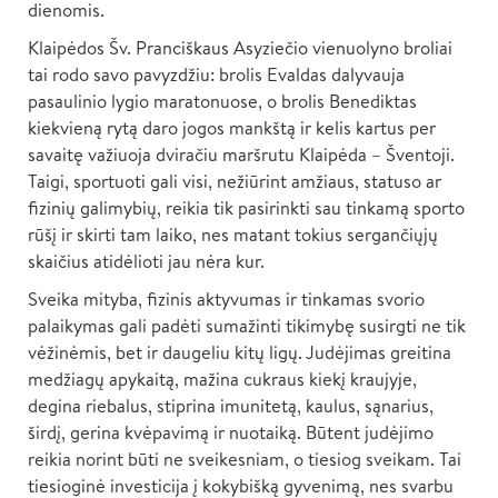
dienomis.
Klaipėdos Šv. Pranciškaus Asyziečio vienuolyno broliai
tai rodo savo pavyzdžiu: brolis Evaldas dalyvauja
pasaulinio lygio maratonuose, o brolis Benediktas
kiekvieną rytą daro jogos mankštą ir kelis kartus per
savaitę važiuoja dviračiu maršrutu Klaipėda – Šventoji.
Taigi, sportuoti gali visi, nežiūrint amžiaus, statuso ar
fizinių galimybių, reikia tik pasirinkti sau tinkamą sporto
rūšį ir skirti tam laiko, nes matant tokius sergančiųjų
skaičius atidėlioti jau nėra kur.
Sveika mityba, fizinis aktyvumas ir tinkamas svorio
palaikymas gali padėti sumažinti tikimybę susirgti ne tik
vėžinėmis, bet ir daugeliu kitų ligų. Judėjimas greitina
medžiagų apykaitą, mažina cukraus kiekį kraujyje,
degina riebalus, stiprina imunitetą, kaulus, sąnarius,
širdį, gerina kvėpavimą ir nuotaiką. Būtent judėjimo
reikia norint būti ne sveikesniam, o tiesiog sveikam. Tai
tiesioginė investicija į kokybišką gyvenimą, nes svarbu